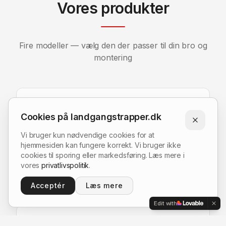
Vores produkter
Fire modeller — vælg den der passer til din bro og
montering
Nivå Model
Cookies på landgangstrapper.dk
Med vinkelbeslag og fire skruehuller
Vi bruger kun nødvendige cookies for at
hjemmesiden kan fungere korrekt. Vi bruger ikke
cookies til sporing eller markedsføring. Læs mere i
Flad Fod Model
vores
privatlivspolitik
.
To skruehuller på hver fod
Acceptér
Læs mere
Edit with
Glyngøre Model